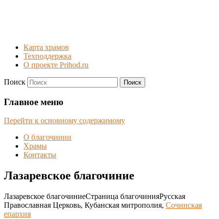
Карта храмов
Техподдержка
О проекте Prihod.ru
Поиск
Лазаревское благочиние
Главное меню
Перейти к основному содержимому
О благочинии
Храмы
Контакты
Лазаревское благочиние
Лазаревское благочиние
Страница благочиния
Русская
Православная Церковь, Кубанская митрополия,
Сочинская
епархия